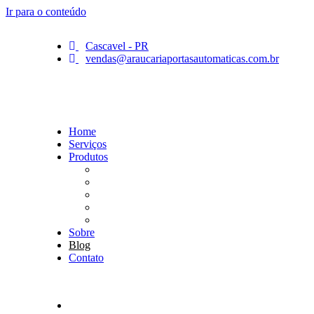
Ir para o conteúdo
Cascavel - PR
vendas@araucariaportasautomaticas.com.br
Home
Serviços
Produtos
Porta Automática Resistente ao Fogo
Porta Hermética
Porta de Batente
Porta Automática Giratória
Portas Automáticas de Correr
Sobre
Blog
Contato
Home