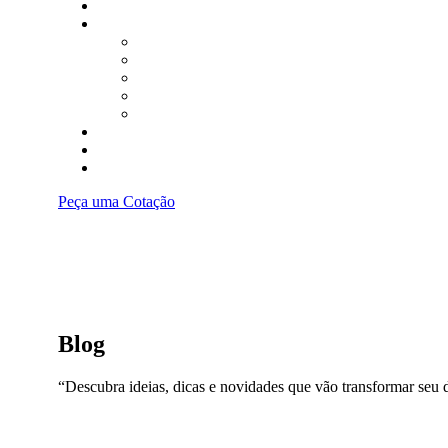
Serviços
Produtos
Porta Automática Resistente ao Fogo
Porta Hermética
Porta de Batente
Porta Automática Giratória
Portas Automáticas de Correr
Sobre
Blog
Contato
Peça uma Cotação
Blog
“Descubra ideias, dicas e novidades que vão transformar seu di